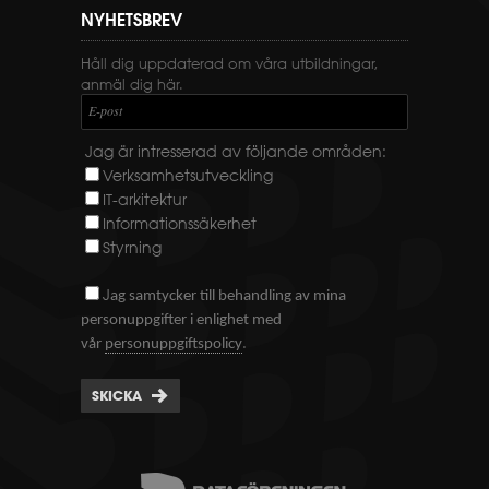
NYHETSBREV
Håll dig uppdaterad om våra utbildningar,
anmäl dig här.
E-post
Jag är intresserad av följande områden:
Verksamhetsutveckling
IT-arkitektur
Informationssäkerhet
Styrning
J
ag samtycker till behandling av mina
personuppgifter i enlighet med
.
vår
personuppgiftspolicy
SKICKA