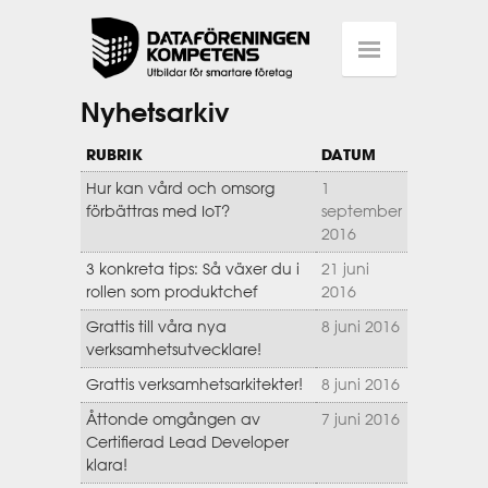
Nyhetsarkiv
RUBRIK
DATUM
Hur kan vård och omsorg
1
förbättras med IoT?
september
2016
3 konkreta tips: Så växer du i
21 juni
rollen som produktchef
2016
Grattis till våra nya
8 juni 2016
verksamhetsutvecklare!
Grattis verksamhetsarkitekter!
8 juni 2016
Åttonde omgången av
7 juni 2016
Certifierad Lead Developer
klara!