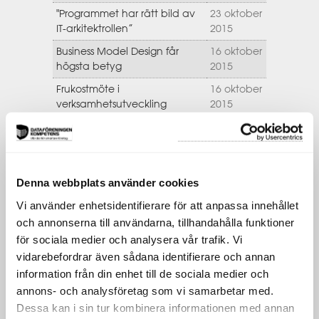
"Programmet har rätt bild av
23 oktober
IT-arkitektrollen”
2015
Business Model Design får
16 oktober
högsta betyg
2015
Frukostmöte i
16 oktober
verksamhetsutveckling
2015
Hur upplever användaren
8 oktober
dina tjänster?
2015
Framtidens
5 oktober
verksamhetsstyrning
2015
Denna webbplats använder cookies
Höstens stora EA-händelse
30
Vi använder enhetsidentifierare för att anpassa innehållet
september
och annonserna till användarna, tillhandahålla funktioner
2015
för sociala medier och analysera vår trafik. Vi
Pm3 grund får toppbetyg
21
vidarebefordrar även sådana identifierare och annan
september
information från din enhet till de sociala medier och
2015
annons- och analysföretag som vi samarbetar med.
Gör livet enklare med TRIM
16
Dessa kan i sin tur kombinera informationen med annan