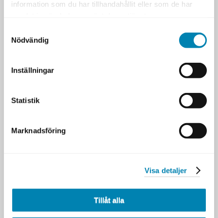
september
information som du har tillhandahållit eller som de har
2015
samlat in när du har använt deras tjänster.
Visualisera dina förmågor – ny
16
Samtyckesval
kurs i höst!
september
Nödvändig
2015
Bli en bättre Lead
11
Inställningar
september
2015
Whitepaper – Fyra hot mot
7
Statistik
ditt företag
september
2015
Marknadsföring
Arbeta kundfokuserat
28 augusti
2015
ITARC 2015 – Iasa World
3 juli 2015
Visa detaljer
Summit
Våra första mästare
22 juni
2015
Tillåt alla
Kom igång med innovation
22 juni