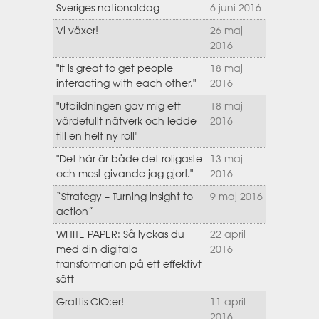
Sveriges nationaldag
6 juni 2016
Vi växer!
26 maj
2016
"It is great to get people
18 maj
interacting with each other."
2016
"Utbildningen gav mig ett
18 maj
värdefullt nätverk och ledde
2016
till en helt ny roll"
"Det här är både det roligaste
13 maj
och mest givande jag gjort."
2016
“Strategy – Turning insight to
9 maj 2016
action”
WHITE PAPER: Så lyckas du
22 april
med din digitala
2016
transformation på ett effektivt
sätt
Grattis CIO:er!
11 april
2016