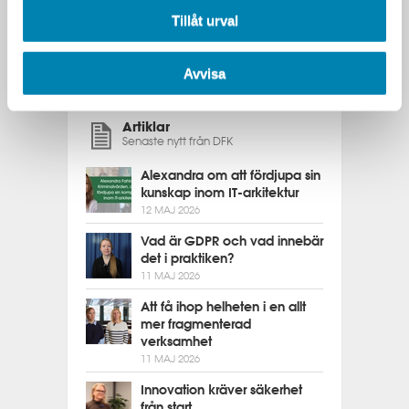
2015
Tillåt urval
1
2
3
4
[5]
6
7
Avvisa
Artiklar
Senaste nytt från DFK
Alexandra om att fördjupa sin
kunskap inom IT-arkitektur
12 MAJ 2026
Vad är GDPR och vad innebär
det i praktiken?
11 MAJ 2026
Att få ihop helheten i en allt
mer fragmenterad
verksamhet
11 MAJ 2026
Innovation kräver säkerhet
från start