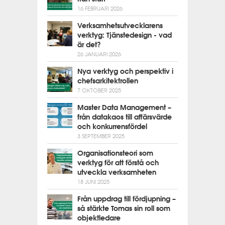
16 FEBRUARI 2026
Verksamhetsutvecklarens
verktyg: Tjänstedesign - vad
är det?
26 JANUARI 2026
Nya verktyg och perspektiv i
chefsarkitektrollen
7 OKTOBER 2025
Master Data Management –
från datakaos till affärsvärde
och konkurrensfördel
3 SEPTEMBER 2025
Organisationsteori som
verktyg för att förstå och
utveckla verksamheten
18 JUNI 2025
Från uppdrag till fördjupning –
så stärkte Tomas sin roll som
objektledare